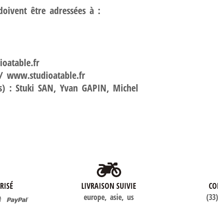
oivent être adressées à :
oatable.fr
/ www.studioatable.fr
es) : Stuki SAN, Yvan GAPIN, Michel
RISÉ
LIVRAISON SUIVIE
CO
europe, asie, us
(33