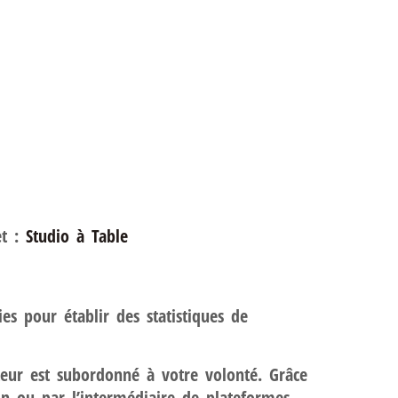
et :
Studio à Table
kies pour établir des statistiques de
teur est subordonné à votre volonté. Grâce
on ou par l’intermédiaire de plateformes