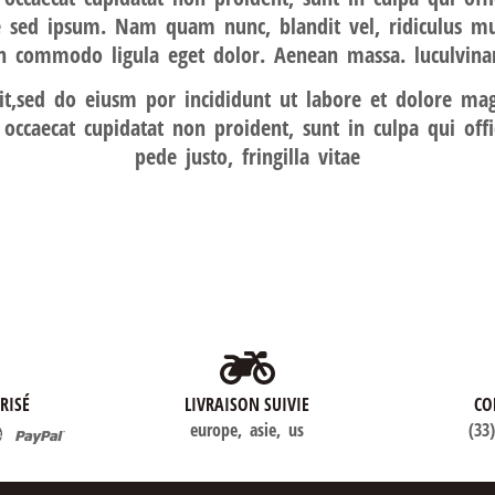
ue sed ipsum. Nam quam nunc, blandit vel, ridiculus mus
n commodo ligula eget dolor. Aenean massa. luculvina
elit,sed do eiusm por incididunt ut labore et dolore m
nt occaecat cupidatat non proident, sunt in culpa qui o
pede justo, fringilla vitae
RISÉ
LIVRAISON SUIVIE
CO
europe, asie, us
(33