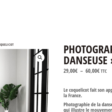
PHOTOGRAP
OQUELICOT
DANSEUSE 
29,00
€
–
60,00
€
TTC
Le coquelicot fait son a
la France.
Photographie de la danse
qui illustre le mouvemen