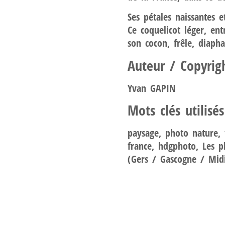
Ses pétales naissantes et
Ce coquelicot léger, ent
son cocon, frêle, diaph
Auteur / Copyrig
Yvan GAPIN
Mots clés utilisé
paysage, photo nature, f
france, hdgphoto, Les p
(Gers / Gascogne / Mid