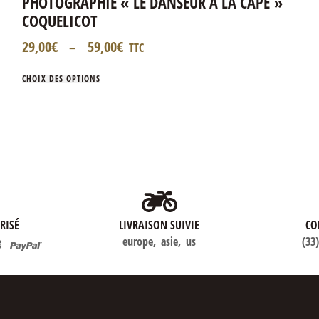
PHOTOGRAPHIE « LE DANSEUR À LA CAPE »
COQUELICOT
29,00
€
–
59,00
€
TTC
CHOIX DES OPTIONS
RISÉ
LIVRAISON SUIVIE
CO
europe, asie, us
(33